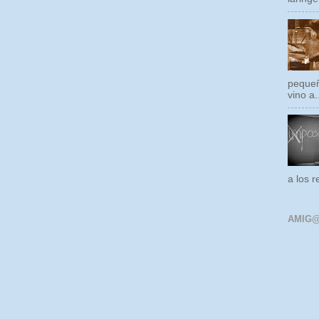
pequeñ
vino a.
a los r
AMIG@