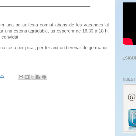
______________________________________
arem una petita festa comiat abans de les vacances al
ssar una estona agradable, us esperem de
16.30 a
18 h,
convidat !
una cosa per picar, per fer així un berenar de germanor.
¿SIGU
:22
NUEST