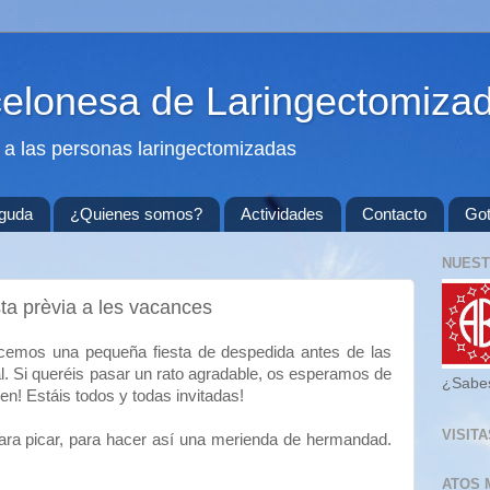
celonesa de Laringectomiza
a las personas laringectomizadas
nguda
¿Quienes somos?
Actividades
Contacto
Got
NUEST
ta prèvia a les vacances
acemos una pequeña fiesta de despedida antes de las
l. Si queréis pasar un rato agradable, os esperamos de
¿Sabe
n! Estáis todos y todas invitadas!
VISIT
para picar, para hacer así una merienda de hermandad.
ATOS 