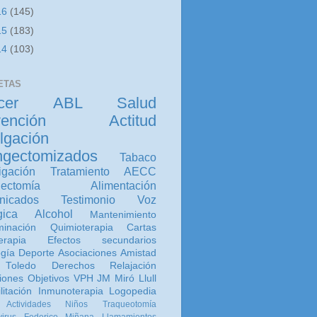
16
(145)
15
(183)
14
(103)
ETAS
cer
ABL
Salud
ención
Actitud
lgación
ngectomizados
Tabaco
igación
Tratamiento
AECC
gectomía
Alimentación
nicados
Testimonio
Voz
gica
Alcohol
Mantenimiento
inación
Quimioterapia
Cartas
erapia
Efectos secundarios
ogía
Deporte
Asociaciones
Amistad
Toledo
Derechos
Relajación
iones
Objetivos
VPH
JM Miró Llull
litación
Inmunoterapia
Logopedia
Actividades
Niños
Traqueotomía
irus
Federico Miñana
Llamamientos