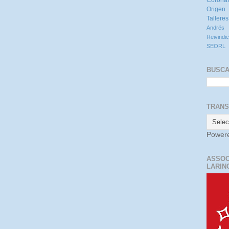
Origen
Talleres
André
Reivindi
SEORL
BUSCA
TRANS
Power
ASSOC
LARIN