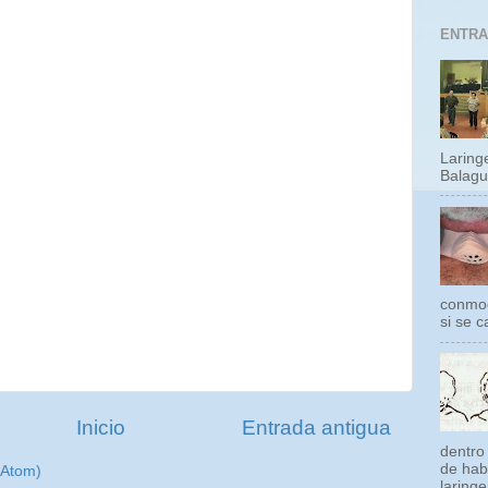
ENTRA
Laring
Balague
conmoc
si se ca
Inicio
Entrada antigua
dentro
de habe
(Atom)
laringe