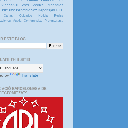
VideosABL
Atos Medical
Monitores
Bruxismo
Insomnio
Voz
Reportajes
ALLE
s Cañas
Cuidados
Noticia
Redes
caciones
Asbila
Conferencias
Protonterapia
R ESTE BLOG
LATE THIS SITE!
ed by
Translate
IACIÓ BARCELONESA DE
GECTOMITZATS