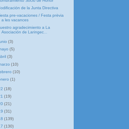
ombramiento Socio de Honor
odificación de la Junta Directiva
iesta pre-vacaciones / Festa prèvia
a les vacances
uestro agradecimiento a La
Asociación de Laringec...
junio
(3)
mayo
(5)
abril
(3)
marzo
(10)
febrero
(10)
enero
(1)
22
(18)
21
(19)
20
(21)
19
(31)
18
(139)
17
(130)