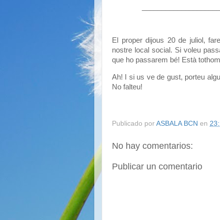
___________________
El proper dijous 20 de juliol, f
nostre local social. Si voleu pa
que ho passarem bé! Està tothom 
Ah! I si us ve de gust, porteu alg
No falteu!
Publicado por
ASBALA BCN
en
23
No hay comentarios:
Publicar un comentario