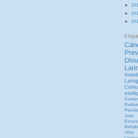
►
20
►
20
►
20
ETIQU
Cán
Prev
Divu
Lari
Invest
Larin
Comu
esofá
Contam
Radiot
Psicol
Juan 
Excurs
Rehabi
Olfato
Coronav