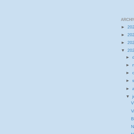
ARCHI
►
20
►
20
►
20
▼
20
►
►
►
►
►
▼
j
V
V
B
N