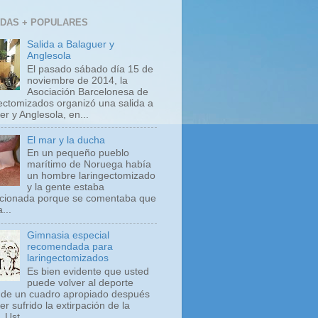
DAS + POPULARES
Salida a Balaguer y
Anglesola
El pasado sábado día 15 de
noviembre de 2014, la
Asociación Barcelonesa de
ectomizados organizó una salida a
r y Anglesola, en...
El mar y la ducha
En un pequeño pueblo
marítimo de Noruega había
un hombre laringectomizado
y la gente estaba
ionada porque se comentaba que
...
Gimnasia especial
recomendada para
laringectomizados
Es bien evidente que usted
puede volver al deporte
 de un cuadro apropiado después
r sufrido la extirpación de la
. Ust...