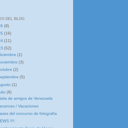
VO DEL BLOG
26
(8)
25
(16)
24
(11)
23
(52)
diciembre
(1)
noviembre
(3)
octubre
(2)
septiembre
(5)
agosto
(1)
ulio
(8)
isita de amigos de Venezuela
acances / Vacaciones
ases del concurso de fotografía
EWS !!!!